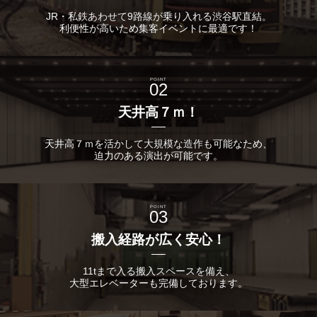
JR・私鉄あわせて9路線が乗り入れる渋谷駅直結。
利便性が高いため集客イベントに最適です！
POINT
02
天井高７ｍ！
天井高７ｍを活かして大規模な造作も可能なため、
迫力のある演出が可能です。
POINT
03
搬入経路が広く安心！
11tまで入る搬入スペースを備え、
大型エレベーターも完備しております。