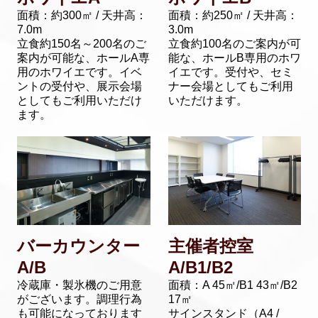
面積：約300㎡ / 天井高：
面積：約250㎡ / 天井高：
7.0m
3.0m
立食約150名～200名のご
立食約100名のご案内が可
案内が可能な、ホールA専
能な、ホールB専用のホワ
用のホワイエです。イベ
イエです。受付や、セミ
ントの受付や、展示会場
ナー会場としてもご利用
としてもご利用いただけ
いただけます。
ます。
バーカウンター
主催者控室
A/B
A/B1/B2
冷蔵庫・製氷機のご用意
面積：A 45㎡/B1 43㎡/B2
がございます。
調理行為
17㎡
も可能になっております
サインスタンド（A4 /