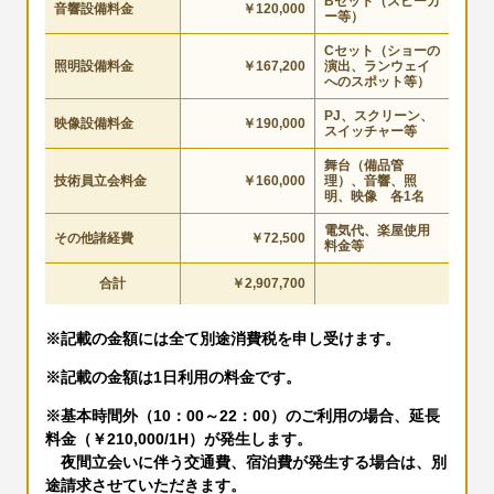
B
セット（スピーカ
音響設備料金
￥120,000
ー等）
C
セット（ショーの
照明設備料金
￥167,200
演出、ランウェイ
へのスポット等）
PJ
、スクリーン、
映像設備料金
￥190,000
スイッチャー等
舞台（備品管
技術員立会料金
￥160,000
理）、音響、照
明、映像 各1
名
電気代、楽屋使用
その他諸経費
￥72,500
料金等
合計
￥
2,907,700
※記載の金額には全て別途消費税を申し受けます。
※記載の金額は1日利用の料金です。
※基本時間外（10：00～22：00）のご利用の場合、延長
料金（￥210,000/1H）が発生します。
夜間立会いに伴う交通費、宿泊費が発生する場合は、別
途請求させていただきます。