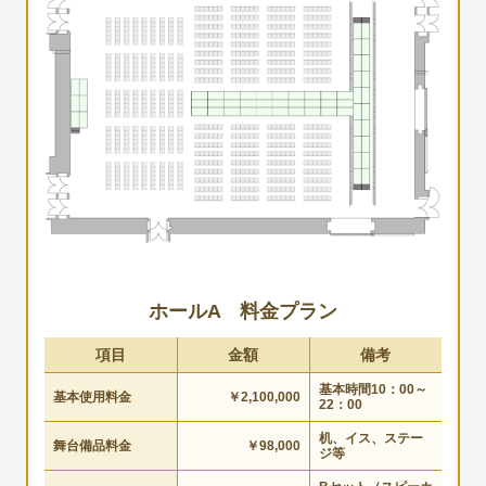
ホールA 料金プラン
項目
金額
備考
基本時間
10
：
00
～
基本使用料金
￥2,100,000
22
：
00
机、イス、ステー
舞台備品料金
￥98,000
ジ等