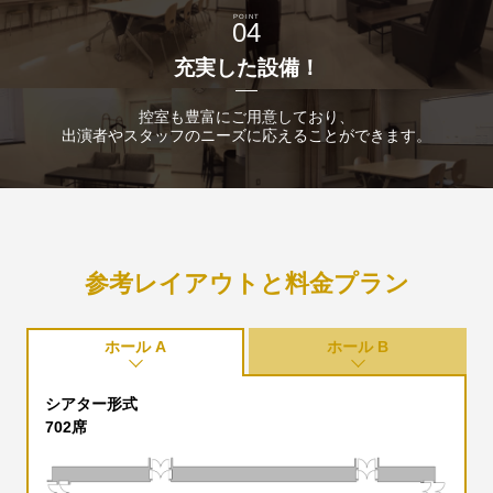
POINT
04
充実した設備！
控室も豊富にご用意しており、
出演者やスタッフのニーズに応えることができます。
参考レイアウトと料金プラン
ホール A
ホール B
シアター形式
702席